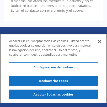
freidoras. No ataca los metales ni plásticos y no es
tóxico, ni transmite olores a los objetos tratados.
Evitar el contacto con el aluminio y el cobre.
PRODUCTOS

Al hacer clic en “Aceptar todas las cookies”, usted acepta
que las cookies se guarden en su dispositivo para mejorar
CORPORATIVO

la navegación del sitio, analizar el uso del mismo, y
colaborar con nuestros estudios para marketing.
INFORMACIÓN DE LA TIENDA
Configuración de cookies
Rechazarlas todas
Aceptar todas las cookies