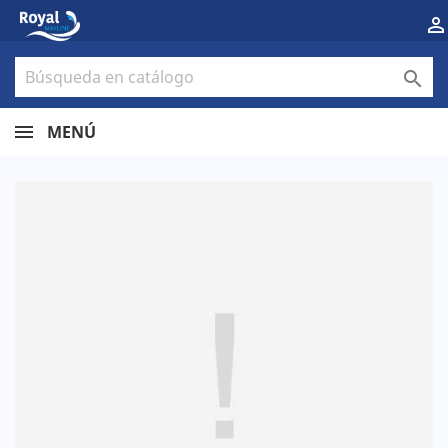


MENÚ