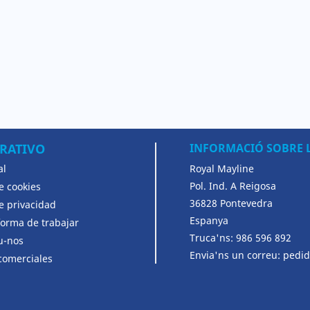
RATIVO
INFORMACIÓ SOBRE 
al
Royal Mayline
Pol. Ind. A Reigosa
de cookies
36828 Pontevedra
de privacidad
Espanya
forma de trabajar
Truca'ns:
986 596 892
u-nos
Envia'ns un correu:
pedid
comerciales