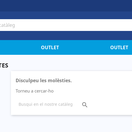
OUTLET
OUTLET
TES
Disculpeu les molèsties.
Torneu a cercar-ho
