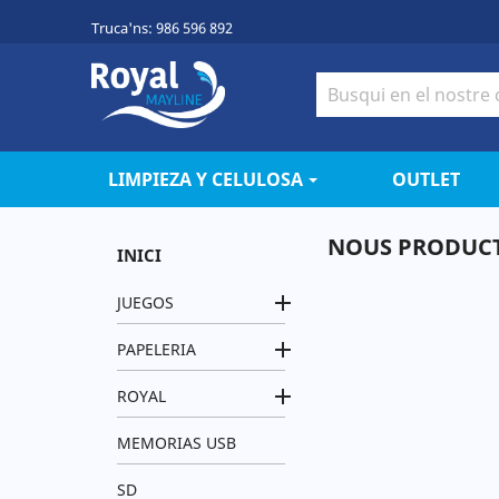
Truca'ns:
986 596 892
LIMPIEZA Y CELULOSA
OUTLET
NOUS PRODUC
INICI

JUEGOS

PAPELERIA

ROYAL
MEMORIAS USB
SD