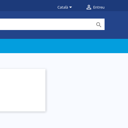


Català
Entreu
