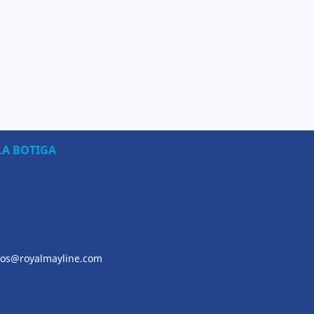
LA BOTIGA
os@royalmayline.com