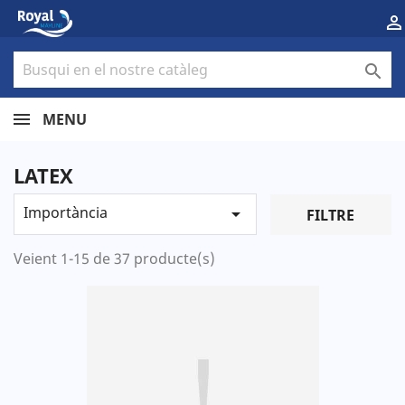


MENU
LATEX
Importància

FILTRE
Veient 1-15 de 37 producte(s)