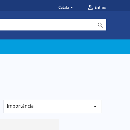


Català
Entreu

Importància
