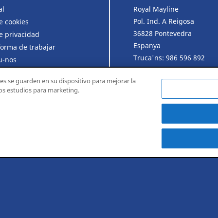
al
Royal Mayline
Pol. Ind. A Reigosa
de cookies
36828 Pontevedra
de privacidad
Espanya
forma de trabajar
Truca'ns:
986 596 892
u-nos
Envia'ns un correu:
pedid
comerciales
ies se guarden en su dispositivo para mejorar la
ros estudios para marketing.