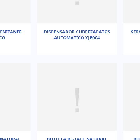
IENIZANTE
DISPENSADOR CUBREZAPATOS
SER
CO
AUTOMATICO YJB004
 NATURAL
BOTELLA B3-TALL NATURAL
BO